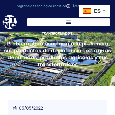
Vigilancia tecnológica
Analítica
Área personal
ES
Problemática asociada a la presencia
subproductos de desinfección en aguas
depuradas, productos agrícolas y sus
transformados
05/05/2022