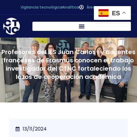
Vigilancia tecnológica
Analítica
Área personal
ES
Profesores del IES Juan Carlos I y docentes
franceses de Erasmus conocen el trabajo
investigador del CTNC fortaleciendo los
lazos de cooperación académica
13/11/2024