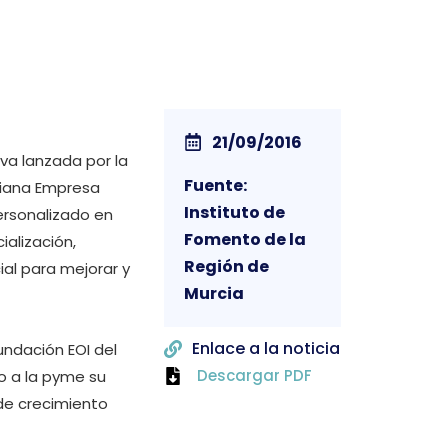
21/09/2016
va lanzada por la
Fuente:
diana Empresa
Instituto de
ersonalizado en
Fomento de la
ialización,
Región de
al para mejorar y
Murcia
Enlace a la noticia
undación EOI del
Descargar PDF
to a la pyme su
de crecimiento