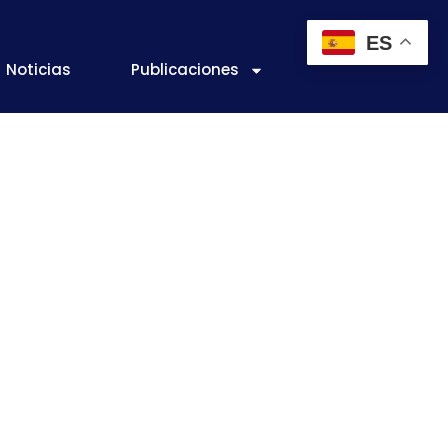
ES
Noticias
Publicaciones
RIAL
. Acuerdo
iación de la