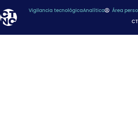
Vigilancia tecnológica
Analítica
Área perso
C
PROGRAMA DE CRE
entre el INFO y el