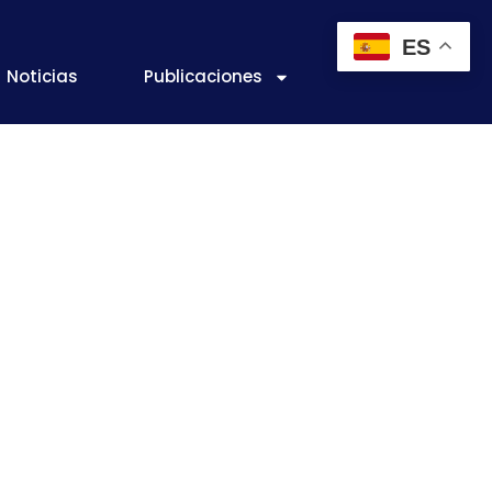
ES
Noticias
Publicaciones
egral de la
a mejorar la
tor.