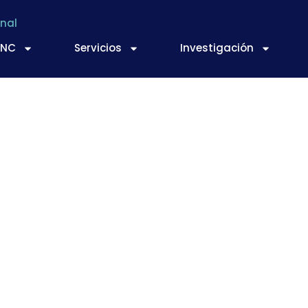
nal
TNC
Servicios
Investigación
ooperación entre em
de investigación par
doras para la reduc
or heladas y graniz