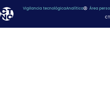
Vigilancia tecnológica
Analítica
Área perso
C
Proyecto de C
instituciones 
soluciones innova
daños producidos p