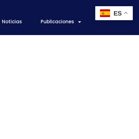
ES
Noticias
Publicaciones
presas e
a obtener
ción de los
o en cultivo