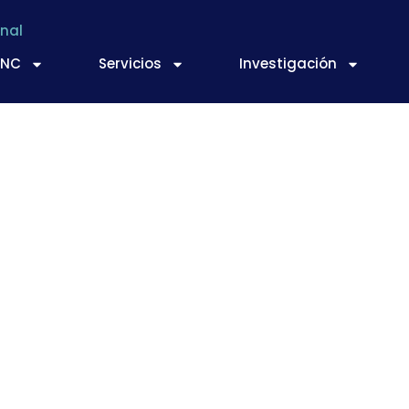
nal
TNC
Servicios
Investigación
 la
GUÍA DE DESCRIP
E) nº 1333/2008
y l
entarios y aliment
color