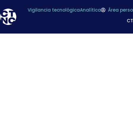
Vigilancia tecnológica
Analítica
Área perso
C
* Publicación de
Reglamento (C
COLORANTES alim