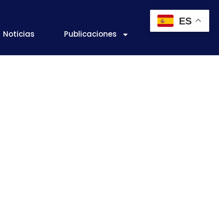
ES
Noticias
Publicaciones
TORES del
a
GUÍA DE
os que dan