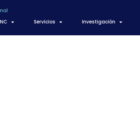
nal
TNC
Servicios
Investigación
Reglamento (CE) Nº 
plásticos