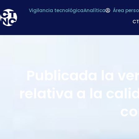
Vigilancia tecnológica
Analítica
Área perso
C
Publicada la ver
relativa a la cal
c