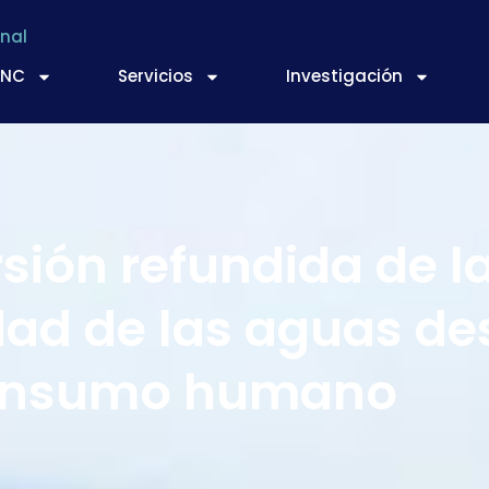
nal
TNC
Servicios
Investigación
sión refundida de la
idad de las aguas de
onsumo humano