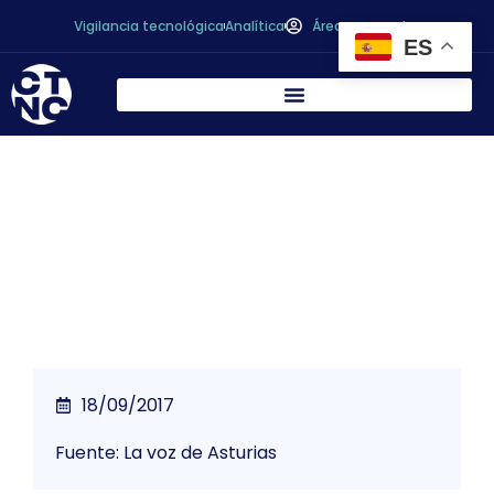
Vigilancia tecnológica
Analítica
Área personal
ES
¿Quién puede fabricar latas de atún a
0,99?
18/09/2017
Fuente: La voz de Asturias