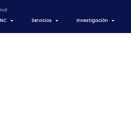
nal
TNC
Servicios
Investigación
UÉ ESTÁ PASANDO E
STÁ DISPONIBLE EL 
BRE ALIMENTACIÓN 