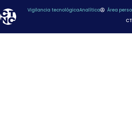
Vigilancia tecnológica
Analítica
Área perso
C
¿QUIERES SABER Q
ALIMENTARIA? YA E
DE MERCASA SO