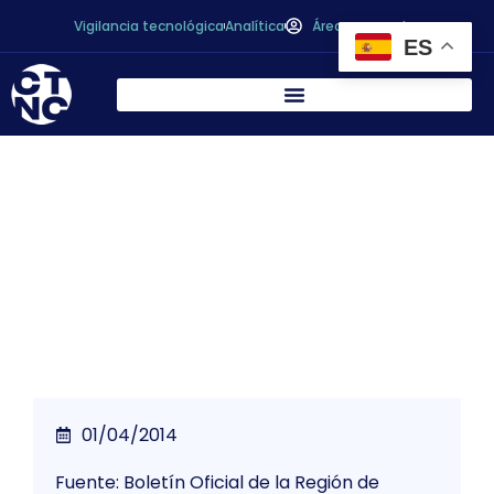
Vigilancia tecnológica
Analítica
Área personal
ES
* Resolución de 12 de marzo de 2014 por la
que se aprueba el Programa de Inspección
de Consumo para el año 2014.
01/04/2014
Fuente: Boletín Oficial de la Región de