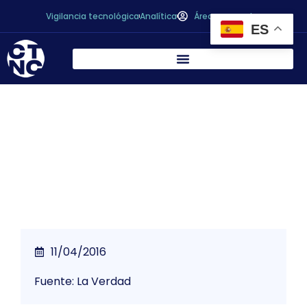
Vigilancia tecnológica
Analítica
Área personal
ES
Sanidad abre expediente en el 2,6% de las
8.000 inspecciones alimentarias realizadas
11/04/2016
Fuente: La Verdad