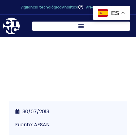
Vigilancia tecnológica
Analítica
Área personal
ES
* Sanidad regula el uso de PET reciclado
para envases de bebidas refrescantes
30/07/2013
Fuente: AESAN