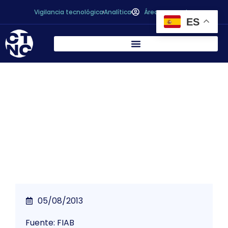
Vigilancia tecnológica
Analítica
Área personal
ES
* Satisfacción en FIAB ante la aprobación
de la ley para la mejora del
funcionamiento de la cadena alimentaria
05/08/2013
Fuente: FIAB