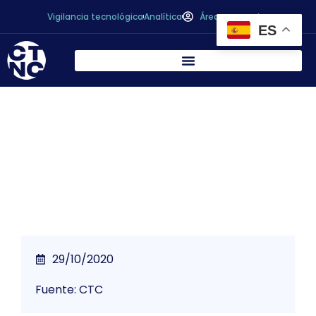
Vigilancia tecnológica
Analítica
Área personal
ES
Se limita la presencia de grasas trans en
los alimentos
29/10/2020
Fuente: CTC