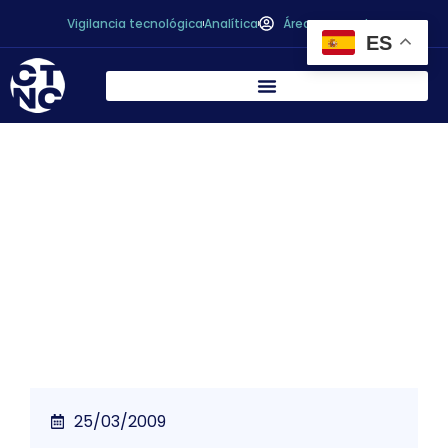
Vigilancia tecnológica
Analítica
Área personal
ES
Se presenta un novedoso proyecto
empresarial que aprovecha los residuos de
la industria agroalimentaria para fabricar
piensos de mayor valor nutritivo
25/03/2009