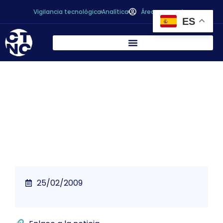
Vigilancia tecnológica
Analítica
Área personal
ES
Se reivindica el término de IV gama para
los alimentos no elaborados
25/02/2009