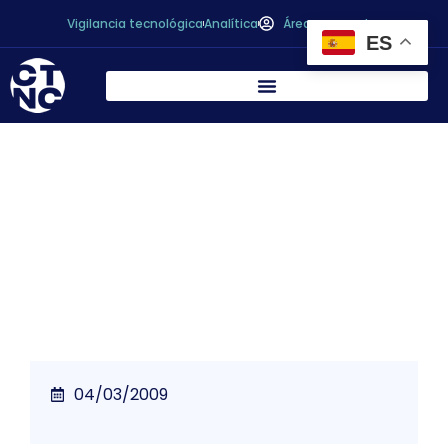
Vigilancia tecnológica
Analítica
Área personal
ES
Se solicita que el etiquetado de los
distintos tipos de aceite no confunda al
consumidor
04/03/2009