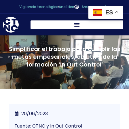
Vigilancia tecnológica
Analítica
Área personal
ES
Simplificar el trabajo para cumplir las
metas empesariales, objetivo de la
formación ‘In Out Control’
20/06/2023
Fuente: CTNC y In Out Control