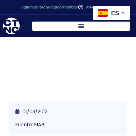
Vigilancia tecnológica
Analítica
Área personal
ES
* Sobre el fraude en el etiquetado en
productos cárnicos elaborados
01/03/2013
Fuente: FIAB