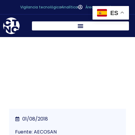
Vigilancia tecnológica
Analítica
Área personal
ES
Sulfitos no declarados en alubias blancas
en conserva ecológicas procedentes de
Países Bajos (Ref. ES2018/151)
01/08/2018
Fuente: AECOSAN