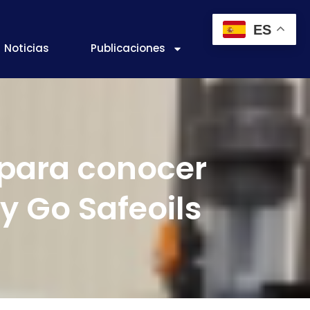
ES
Noticias
Publicaciones
 para conocer
y Go Safeoils