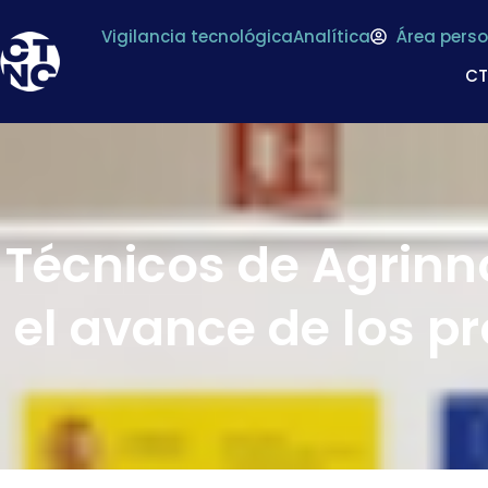
Vigilancia tecnológica
Analítica
Área perso
C
Técnicos de Agrinn
el avance de los p