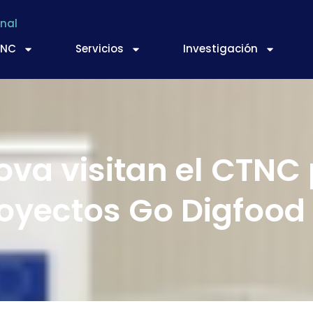
nal
TNC
Servicios
Investigación
ova visitan el CTNC
royectos Go Digfood 