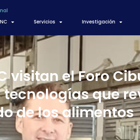
nal
TNC
Servicios
Investigación
 visitan el Foro Ci
 tecnologías que re
o de los alimentos