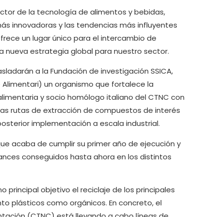
ector de la tecnología de alimentos y bebidas,
más innovadoras y las tendencias más influyentes
rece un lugar único para el intercambio de
a nueva estrategia global para nuestro sector.
sladarán a la Fundación de investigación SSICA,
e Alimentari) un organismo que fortalece la
oalimentaria y socio homólogo italiano del CTNC con
e las rutas de extracción de compuestos de interés
osterior implementación a escala industrial.
que acaba de cumplir su primer año de ejecución y
ances conseguidos hasta ahora en los distintos
rincipal objetivo el reciclaje de los principales
to plásticos como orgánicos. En concreto, el
ntación (CTNC) está llevando a cabo líneas de