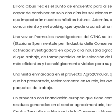
El Foro Cibus Tec es el punto de encuentro para al s
capaz de combinar en solo dos días las soluciones 
que impactarán nuestros hábitos futuros. Además, of
conocimiento y networking, que ayude a construir un
Una vez en Parma, los investigadores del CTNC se tra
(Stazione Sperimentale per l’Industria delle Conserv
actividad investigadora en apoyo a la industria agr
el que trabaja, de forma paralela, en la selección d
más eficientes y tecnológicamente viables para su p
Una visita enmarcada en el proyecto Agro2Circular, 
que ha presentado, recientemente en Murcia, los av
paquetes de trabajo.
Un proyecto con financiación europea que tiene como p
residuos generados en el sector agroalimentario, tan
Centro Tecnológico Nacional de la Conserva y Alime