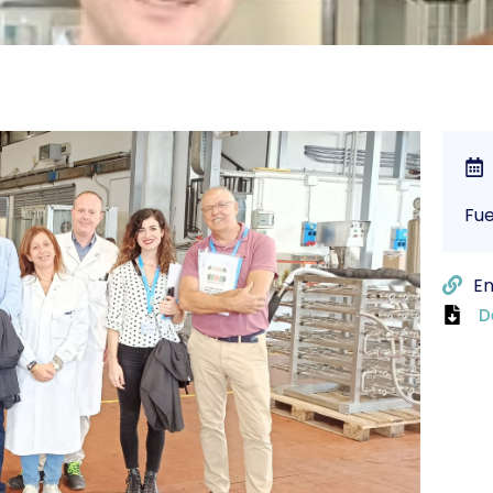
Fu
En
D