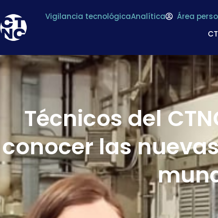
Vigilancia tecnológica
Analítica
Área perso
C
Técnicos del CTNC
conocer las nuevas
mund