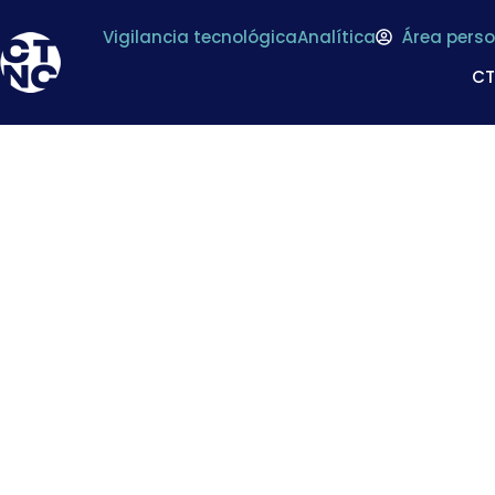
Vigilancia tecnológica
Analítica
Área perso
C
* Una cerveza es 
despué