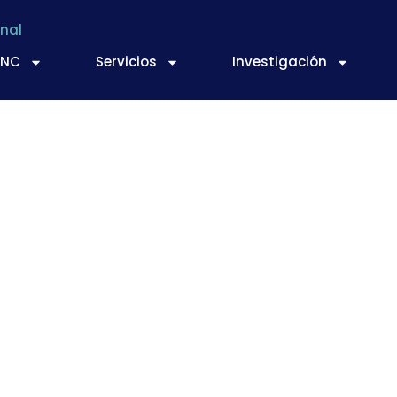
nal
TNC
Servicios
Investigación
adecuada para la r
s de hacer ejercici