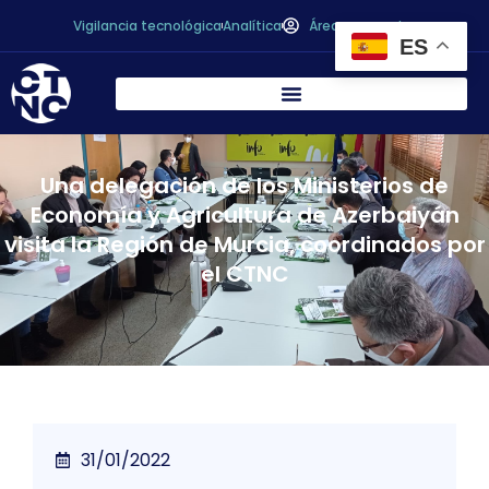
Vigilancia tecnológica
Analítica
Área personal
ES
Una delegación de los Ministerios de
Economía y Agricultura de Azerbaiyán
visita la Región de Murcia, coordinados por
el CTNC
31/01/2022