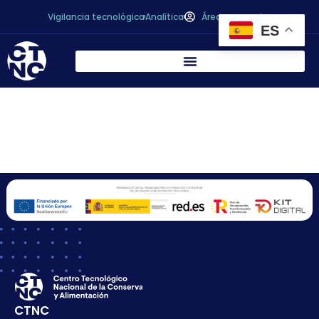
Vigilancia tecnológica
Analítica
Área personal
ES
D. José García
Gómez
CTNC