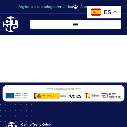
Vigilancia tecnológica
Analítica
Área personal
ES
D. Sergio Ariel
Streitenberger
Jacobi