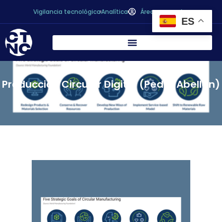
Vigilancia tecnológica
Analítica
Área personal
ES
Producción Circular Digital (Pedro Abellán)