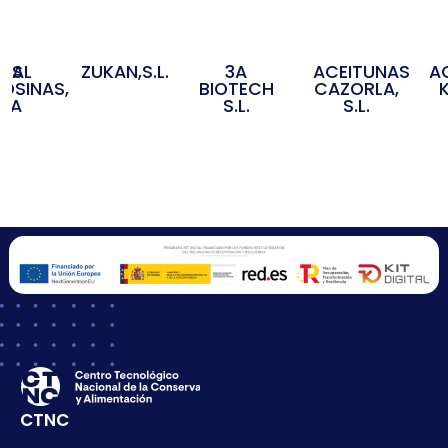
3A
OS
IDAL
ZUKAN,S.L.
ACEITUNAS
A
BIOTECH
OSINAS,
CAZORLA,
S.L.
S.A
S.L.
CTNC