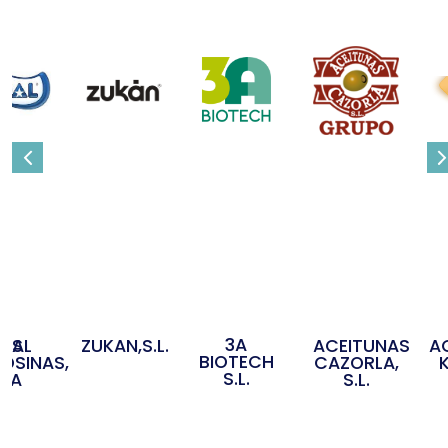
3A
OS
IDAL
ZUKAN,S.L.
ACEITUNAS
A
BIOTECH
OSINAS,
CAZORLA,
S.L.
S.A
S.L.