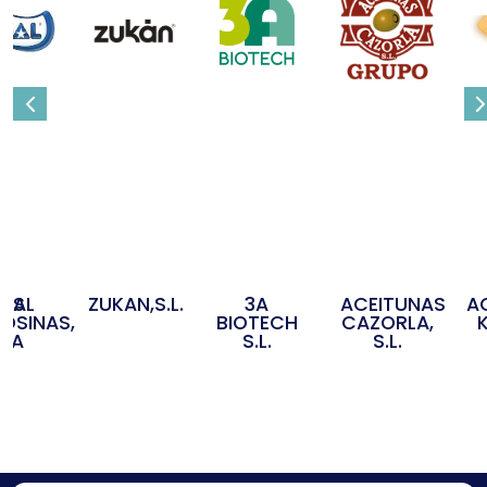
3A
OS
IDAL
ZUKAN,S.L.
ACEITUNAS
A
BIOTECH
OSINAS,
CAZORLA,
S.L.
S.A
S.L.