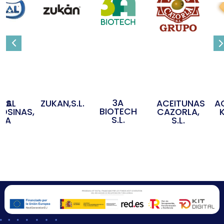
3A
OS
IDAL
ZUKAN,S.L.
ACEITUNAS
A
BIOTECH
OSINAS,
CAZORLA,
S.L.
S.A
S.L.