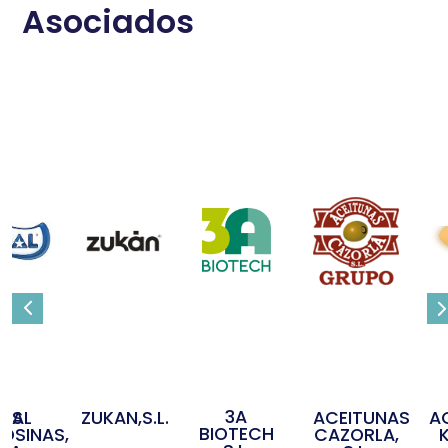
Asociados
3A
OS
IDAL
ZUKAN,S.L.
ACEITUNAS
A
BIOTECH
OSINAS,
CAZORLA,