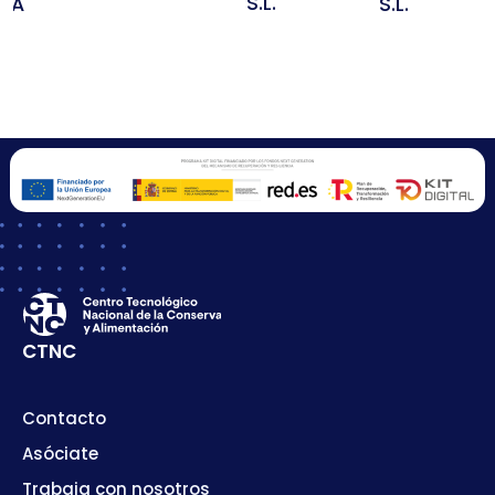
S.L.
S.A
S.L.
CTNC
Contacto
Asóciate
Trabaja con nosotros