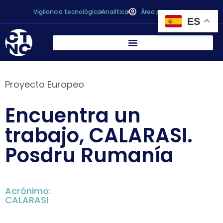
Vigilancia tecnológica
Analítica
Área personal
ES
Proyecto Europeo
Encuentra un
trabajo, CALARASI.
Posdru Rumanía
Acrónimo:
CALARASI