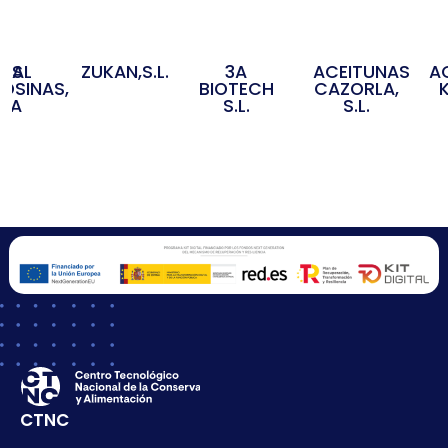
3A
OS
IDAL
ZUKAN,S.L.
ACEITUNAS
A
BIOTECH
OSINAS,
CAZORLA,
S.L.
S.A
S.L.
CTNC