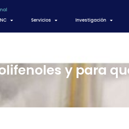
nal
TNC
Servicios
Investigación
olifenoles y para qu