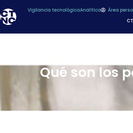
Vigilancia tecnológica
Analítica
Área perso
C
Qué son los p