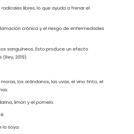
radicales libres, lo que ayuda a frenar el
inflamación crónica y el riesgo de enfermedades
asos sanguíneos. Esto produce un efecto
(Rey, 2019).
ras, los arándanos, las uvas, el vino tinto, el
nas.
arina, limón y el pomelo.
té.
 la soya.