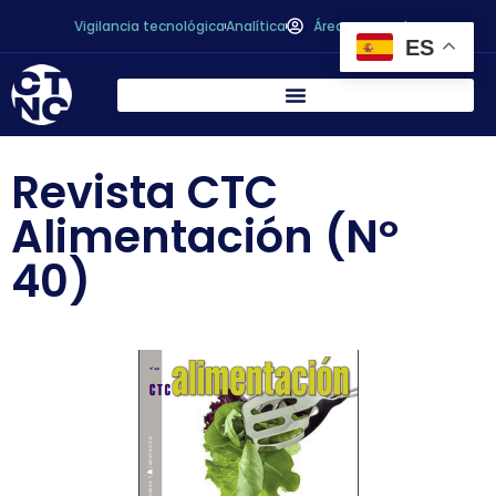
Vigilancia tecnológica
Analítica
Área personal
ES
Revista CTC
Alimentación (Nº
40)