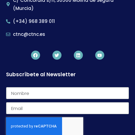
C/ Concordia s/n, 30500 Molina de Segura
(Murcia)
(+34) 968 389 011
ctnc@ctnc.es
Subscríbete al Newsletter