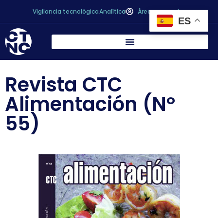
Vigilancia tecnológica
Analítica
Área personal
ES
Revista CTC
Alimentación (Nº
55)