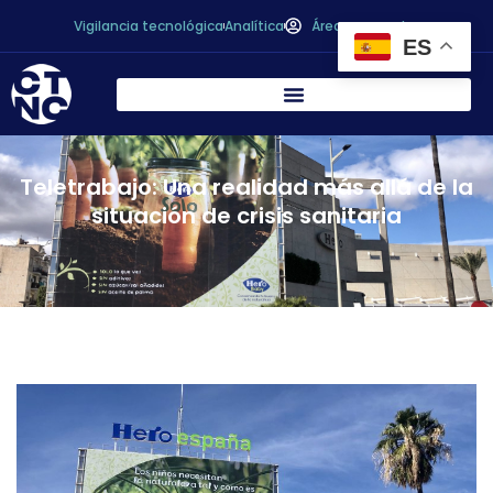
Vigilancia tecnológica
Analítica
Área personal
ES
Teletrabajo: Una realidad más allá de la
situación de crisis sanitaria