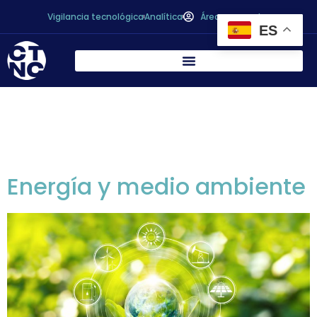
Vigilancia tecnológica
Analítica
Área personal
ES
Categorías
servicios:
Técnicos
Energía y medio ambiente