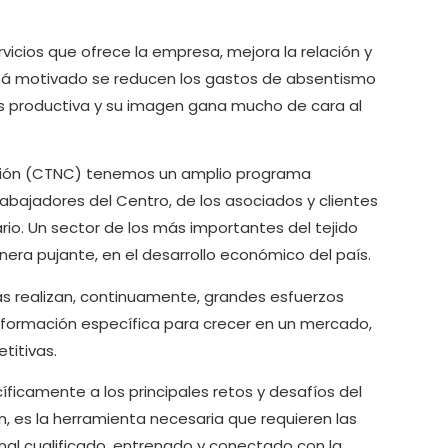
icios que ofrece la empresa, mejora la relación y
 está motivado se reducen los gastos de absentismo
ás productiva y su imagen gana mucho de cara al
ación (CTNC) tenemos un amplio programa
abajadores del Centro, de los asociados y clientes
io. Un sector de los más importantes del tejido
anera pujante, en el desarrollo económico del país.
 realizan, continuamente, grandes esfuerzos
formación específica para crecer en un mercado,
titivas.
ficamente a los principales retos y desafíos del
n, es la herramienta necesaria que requieren las
al cualificado, entrenado y conectado con la