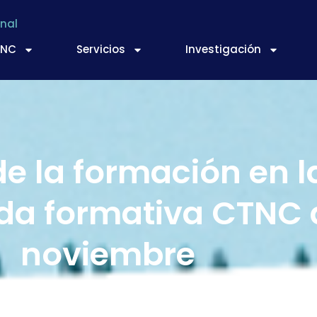
nal
TNC
Servicios
Investigación
e la formación en l
da formativa CTNC 
noviembre