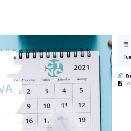
Fu
En
D