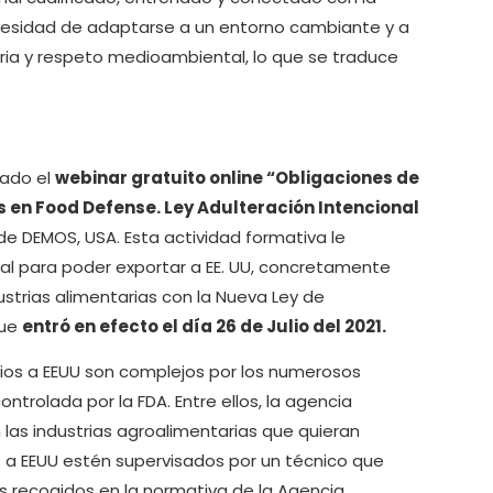
cesidad de adaptarse a un entorno cambiante y a
ria y respeto medioambiental, lo que se traduce
zado el
webinar gratuito online “Obligaciones de
s en Food Defense. Ley Adulteración Intencional
de DEMOS, USA. Esta actividad formativa le
al para poder exportar a EE. UU, concretamente
ustrias alimentarias con la Nueva Ley de
que
entró en efecto el día 26 de Julio del 2021.
ios a EEUU son complejos por los numerosos
trolada por la FDA. Entre ellos, la agencia
las industrias agroalimentarias que quieran
z a EEUU estén supervisados por un técnico que
s recogidos en la normativa de la Agencia