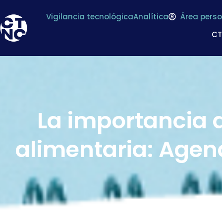
Vigilancia tecnológica
Analítica
Área perso
C
La importancia d
alimentaria: Agen