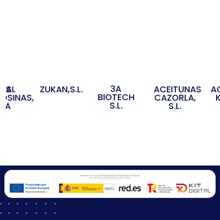
3A
OS
IDAL
ZUKAN,S.L.
ACEITUNAS
A
BIOTECH
OSINAS,
CAZORLA,
S.L.
S.A
S.L.