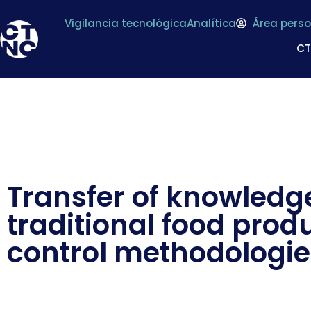
Vigilancia tecnológica
Analítica
Área perso
C
Transfer of knowledg
traditional food prod
control methodologi