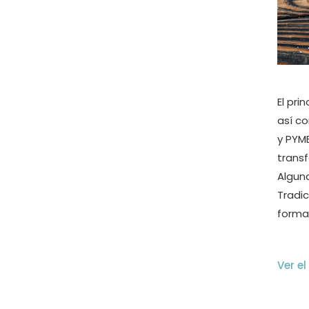
El pri
así c
y PYM
trans
Algun
Tradic
format
Ver e