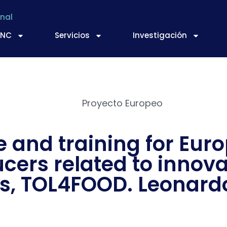
nal
TNC
Servicios
Investigación
Proyecto Europeo
e and training for Eur
ucers related to innova
es, TOL4FOOD. Leonard