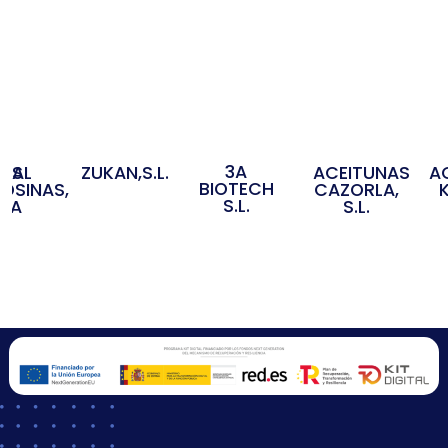
3A
OS
IDAL
ZUKAN,S.L.
ACEITUNAS
A
BIOTECH
OSINAS,
CAZORLA,
S.L.
S.A
S.L.