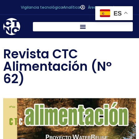
Vigilancia tecnológica
Analítica
Área personal
ES
Revista CTC
Alimentación (Nº
62)