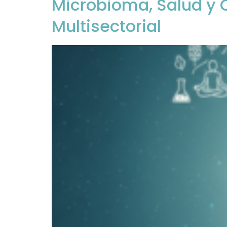
Microbioma, Salud y 
Multisectorial