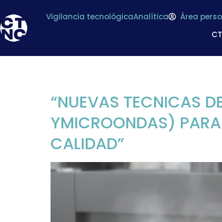
Vigilancia tecnológica
Analítica
Área perso
C
Tipo de proyecto
“NUEVAS TECNICAS D
YMICROONDAS) PARA 
CALIDAD”