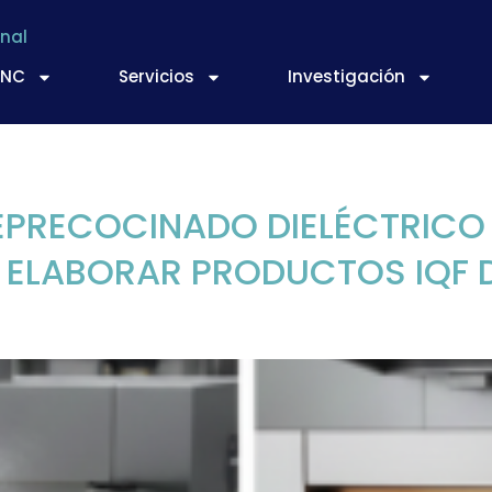
nal
TNC
Servicios
Investigación
:
Nacional
EPRECOCINADO DIELÉCTRICO
ELABORAR PRODUCTOS IQF D