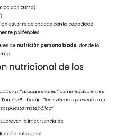
émico con zumo)
s)
rían estar relacionadas con la capacidad
ente polifenoles.
ques de
nutrición personalizada
, donde la
orme.
n nutricional de los
todos los “azúcares libres” como equivalentes
io Tomás-Barberán,
“los azúcares presentes de
 respuesta metabólica”
.
 subrayan la importancia de:
luación nutricional