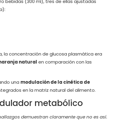
o bebidas (300 ml), tres de ellas ajustadas
a):
a, la concentración de glucosa plasmática era
naranja natural
en comparación con las
iando una
modulación de la cinética de
egrados en la matriz natural del alimento.
odulador metabólico
hallazgos demuestran claramente que no es así.