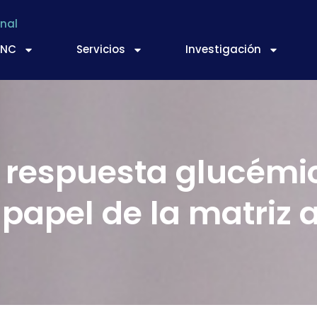
nal
TNC
Servicios
Investigación
 respuesta glucémic
 papel de la matriz 