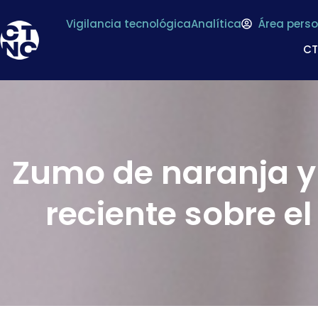
Vigilancia tecnológica
Analítica
Área perso
C
Zumo de naranja y
reciente sobre el