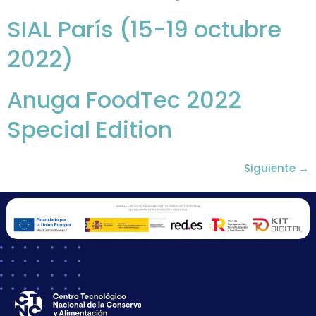
SIAL París (15-19 octubre
2022)
Anuga FoodTec 2022
Special Edition
Siguiente
→