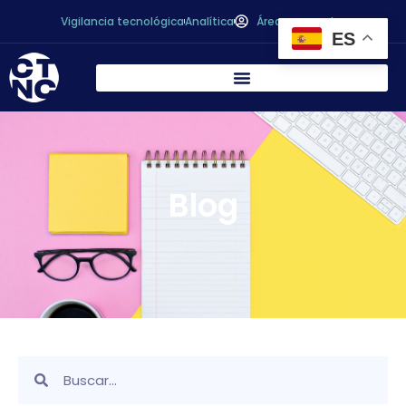
Vigilancia tecnológica
Analítica
Área personal
ES
Blog