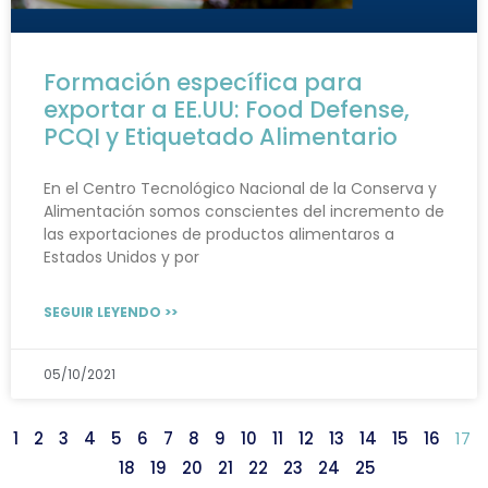
Formación específica para
exportar a EE.UU: Food Defense,
PCQI y Etiquetado Alimentario
En el Centro Tecnológico Nacional de la Conserva y
Alimentación somos conscientes del incremento de
las exportaciones de productos alimentaros a
Estados Unidos y por
SEGUIR LEYENDO >>
05/10/2021
1
2
3
4
5
6
7
8
9
10
11
12
13
14
15
16
17
18
19
20
21
22
23
24
25