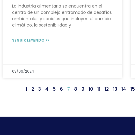
La industria alimentaria se encuentra en el
centro de un complejo entramado de desafíos
ambientales y sociales que incluyen el cambio
climático, la sostenibilidad y
SEGUIR LEYENDO >>
03/06/2024
1
2
3
4
5
6
7
8
9
10
11
12
13
14
15