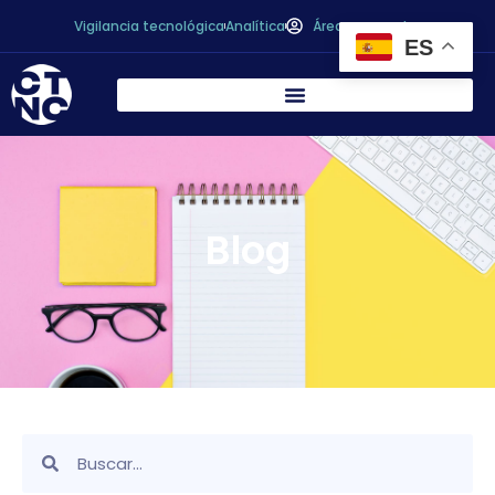
Vigilancia tecnológica
Analítica
Área personal
ES
Blog